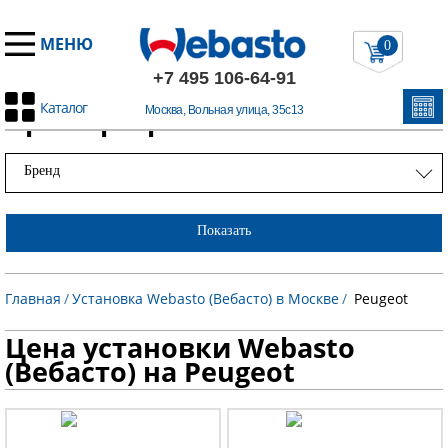
МЕНЮ
0
+7 495 106-64-91
Каталог
Примеры работ
Москва, Вольная улица, 35с13
Бренд
Показать
Главная
/
Установка Webasto (Вебасто) в Москве
/
Peugeot
Цена установки Webasto
(Вебасто) на Peugeot