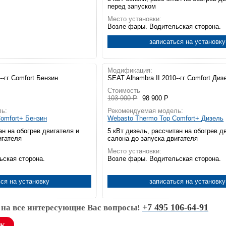
перед запуском
Место установки:
Возле фары. Водительская сторона.
записаться на установку
Модификация:
--гг Comfort Бензин
SEAT Alhambra II 2010--гг Comfort Диз
Стоимость
103 900 Р
98 900 Р
ь:
Рекомендуемая модель:
omfort+ Бензин
Webasto Thermo Top Comfort+ Дизель
ан на обогрев двигателя и
5 кВт дизель, рассчитан на обогрев д
игателя
салона до запуска двигателя
Место установки:
ьская сторона.
Возле фары. Водительская сторона.
ся на установку
записаться на установку
+7 495 106-64-91
 на все интересующие Вас вопросы!
ок