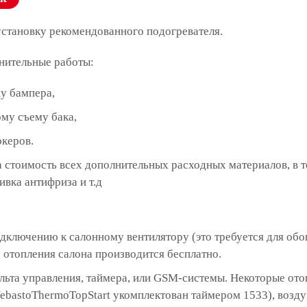
установку рекомендованного подогревателя.
нительные работы:
у бампера,
му съему бака,
океров.
 стоимость всех дополнительных расходных материалов, в 
ивка антифриза и т.д
дключению к салонному вентилятору (это требуется для обо
отопления салона производится бесплатно.
ульта управления, таймера, или GSM-системы. Некоторые о
ebastoThermoTopStart укомплектован таймером 1533), возд