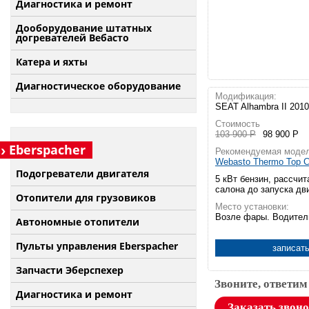
Диагностика и ремонт
Дооборудование штатных
догревателей Вебасто
Катера и яхты
Диагностическое оборудование
Модификация:
SEAT Alhambra II 2010
Стоимость
103 900 Р
98 900 Р
Eberspacher
Рекомендуемая модел
Webasto Thermo Top C
Подогреватели двигателя
5 кВт бензин, рассчит
салона до запуска дв
Отопители для грузовиков
Место установки:
Возле фары. Водител
Автономные отопители
Пульты управления Eberspacher
записать
Запчасти Эберспехер
Звоните, ответим
Диагностика и ремонт
Заказать звон