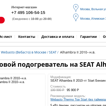
Интернет-магазин
Москва, Вольная у
+7 495 106-54-15
Москва, Илимская
(Ежедневно с
10-00
до
20-00
)
Модель
Выпол
йс-лист
Контакты
Доставка и оплата
Гарантии
О
 Webasto (Вебасто) в Москве
/
SEAT
/
Alhambra II 2010--н.в.
вой подогреватель на SEAT Alh
Модификация:
SEAT Alhambra II 2010--гг Start Бензин
mbra II 2010--н.в.
Стоимость
100 900 Р
95 900 Р
Рекомендуемая модель:
Webasto Thermo Top Start без таймер
5 кВт бензин, рассчитан на обогрев д