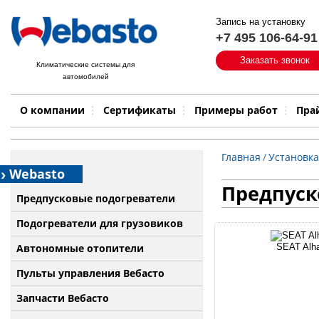
Запись на установку
+7 495 106-64-91
Быстрый поиск:
Заказать звонок
Климатические системы для
автомобилей
Примеры работ
Бренд
О компании
Сертификаты
Примеры работ
Пра
Главная
/
Установка
Webasto
Предпуско
Предпусковые подогреватели
Подогреватели для грузовиков
Автономные отопители
SEAT Alha
Пульты управления Вебасто
Запчасти Вебасто