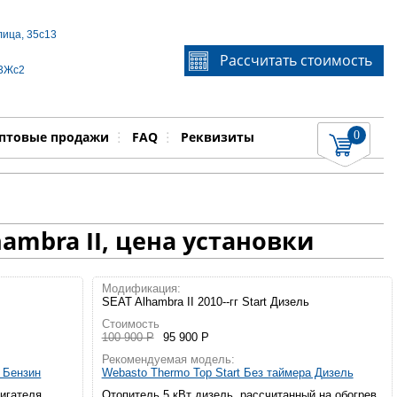
лица, 35с13
Если Вы не знаете идентификационный номер
Рассчитать стоимость
запчасти, звоните по телефону
+7 495 106-64-91
, мы
 3Жс2
поможем Вам
0
няемые работы
Показать
птовые продажи
FAQ
Реквизиты
ambra II, цена установки
Модификация:
SEAT Alhambra II 2010--гг Start Дизель
Стоимость
100 900 Р
95 900 Р
Рекомендуемая модель:
а Бензин
Webasto Thermo Top Start Без таймера Дизель
вигателя
Отопитель 5 кВт дизель, рассчитанный на обогрев