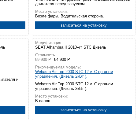
двигателя перед запуском.
Место установки:
Возле фары. Водительская сторона.
записаться на установку
Модификация:
ель
SEAT Alhambra II 2010--гг STC Дизель
Стоимость
89 900 Р
84 900 Р
Рекомендуемая модель:
Webasto Air Top 2000 STC 12 v. С органом
управления. (Дизель 2кВт ).
вигателя и
Webasto Air Top 2000 STC 12 v. С органом
управления. (Дизель 2кВт ).
Место установки:
В салон.
записаться на установку