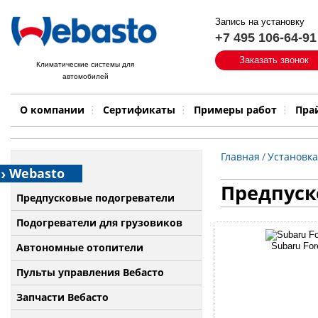
Запись на установку
+7 495 106-64-91
Быстрый поиск:
Заказать звонок
Климатические системы для
автомобилей
Примеры работ
Бренд
О компании
Сертификаты
Примеры работ
Пра
Главная
/
Установка
Webasto
Предпуско
Предпусковые подогреватели
Подогреватели для грузовиков
Автономные отопители
Subaru For
Пульты управления Вебасто
Запчасти Вебасто