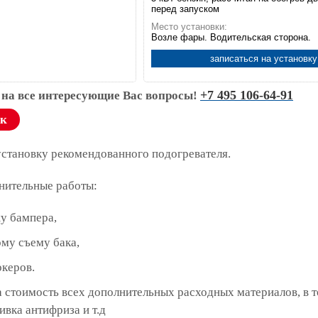
перед запуском
Место установки:
Возле фары. Водительская сторона.
записаться на установку
+7 495 106-64-91
 на все интересующие Вас вопросы!
ок
установку рекомендованного подогревателя.
нительные работы:
у бампера,
му съему бака,
океров.
 стоимость всех дополнительных расходных материалов, в 
ивка антифриза и т.д