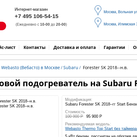
Интернет-магазин
Москва, Вольная у
+7 495 106-54-15
Москва, Илимская
(Ежедневно с
10-00
до
20-00
)
Модель
Выпол
йс-лист
Контакты
Доставка и оплата
Гарантии
О
 Webasto (Вебасто) в Москве
/
Subaru
/
Forester SK 2018--н.в.
вой подогреватель на Subaru F
Модификация:
Subaru Forester SK 2018--гг Start Бенз
ester SK 2018--н.в.
Стоимость
100 900 Р
95 900 Р
Рекомендуемая модель:
Webasto Thermo Top Start без таймер
5 кВт бензин, рассчитан на обогрев д