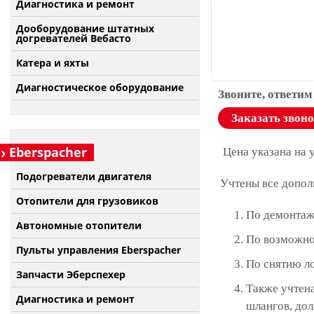
Диагностика и ремонт
Дооборудование штатных
догревателей Вебасто
Катера и яхты
Диагностическое оборудование
Звоните, ответим
Заказать звон
Eberspacher
Цена указана на 
Подогреватели двигателя
Учтены все допол
Отопители для грузовиков
По демонтаж
Автономные отопители
По возможно
Пульты управления Eberspacher
По снятию л
Запчасти Эберспехер
Также учтена
Диагностика и ремонт
шлангов, дол