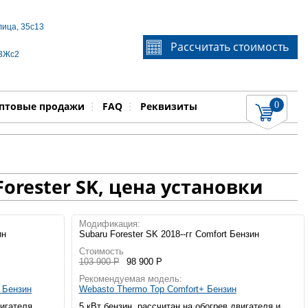
лица, 35с13
Если Вы не знаете идентификационный номер
Рассчитать стоимость
запчасти, звоните по телефону
+7 495 106-64-91
, мы
 3Жс2
поможем Вам
0
няемые работы
Показать
птовые продажи
FAQ
Реквизиты
orester SK, цена установки
Модификация:
ин
Subaru Forester SK 2018--гг Comfort Бензин
Стоимость
103 900 Р
98 900 Р
Рекомендуемая модель:
а Бензин
Webasto Thermo Top Comfort+ Бензин
вигателя
5 кВт бензин, рассчитан на обогрев двигателя и