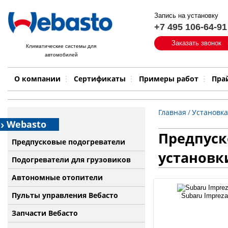
Запись на установку
+7 495 106-64-91
Быстрый поиск:
Заказать звонок
Климатические системы для
автомобилей
Примеры работ
Бренд
О компании
Сертификаты
Примеры работ
Пра
Главная
/
Установка
Webasto
Предпуско
Предпусковые подогреватели
установк
Подогреватели для грузовиков
Автономные отопители
Пульты управления Вебасто
Subaru Impreza
Запчасти Вебасто