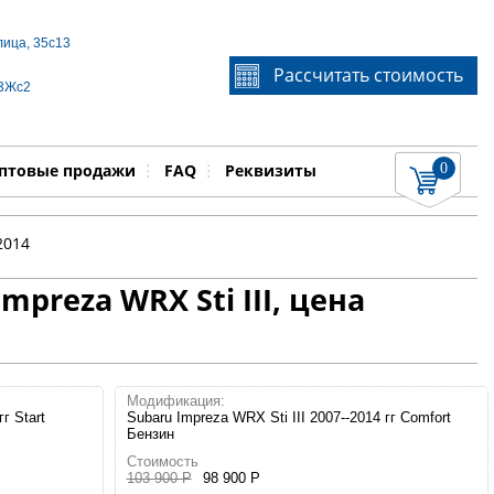
лица, 35с13
Если Вы не знаете идентификационный номер
Рассчитать стоимость
запчасти, звоните по телефону
+7 495 106-64-91
, мы
 3Жс2
поможем Вам
0
няемые работы
Показать
птовые продажи
FAQ
Реквизиты
2014
preza WRX Sti III, цена
Модификация:
г Start
Subaru Impreza WRX Sti III 2007--2014 гг Comfort
Бензин
Стоимость
103 900 Р
98 900 Р