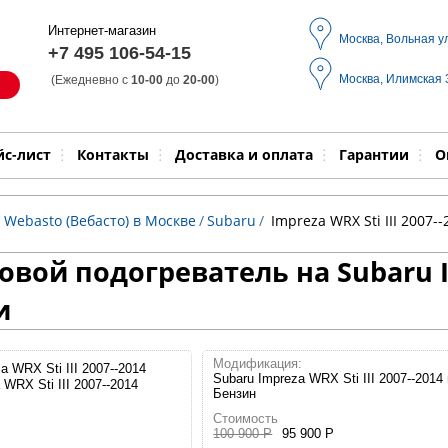
Интернет-магазин
Москва, Вольная у
+7 495 106-54-15
Москва, Илимская
(Ежедневно с
10-00
до
20-00
)
Модель
Выпол
йс-лист
Контакты
Доставка и оплата
Гарантии
О
 Webasto (Вебасто) в Москве
/
Subaru
/
Impreza WRX Sti III 2007--
вой подогреватель на Subaru Im
и
Модификация:
Subaru Impreza WRX Sti III 2007--2014 г
 WRX Sti III 2007--2014
Бензин
Стоимость
100 900 Р
95 900 Р