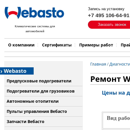
Запись на установку
+7 495 106-64-91
Быстрый поиск:
Заказать звонок
Климатические системы для
автомобилей
Примеры работ
Бренд
О компании
Сертификаты
Примеры работ
Пра
Главная
/
Диагности
Webasto
Ремонт W
Предпусковые подогреватели
Подогреватели для грузовиков
Цены на д
Автономные отопители
Пульты управления Вебасто
Вид рабо
Запчасти Вебасто