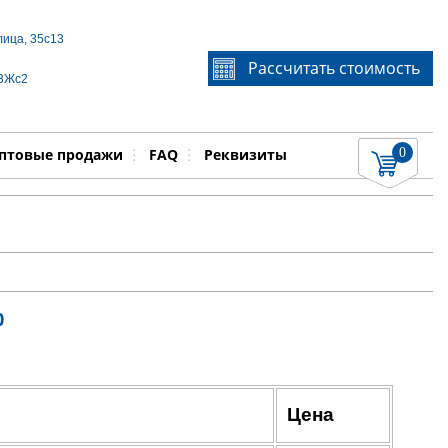
лица, 35с13
Если Вы не знаете идентификационный номер
Рассчитать стоимость
запчасти, звоните по телефону
+7 495 106-64-91
, мы
 3Жс2
поможем Вам
0
няемые работы
Показать
птовые продажи
FAQ
Реквизиты
0
Цена