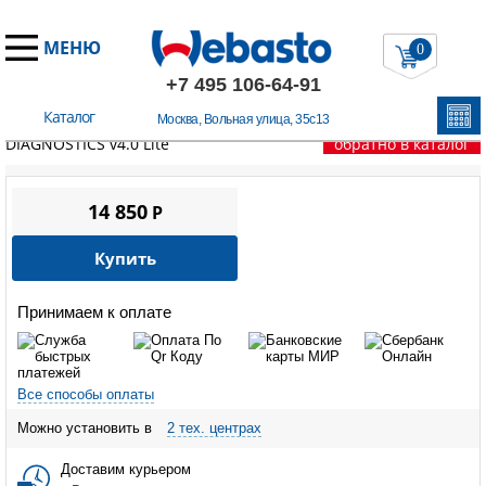
МЕНЮ
0
+7 495 106-64-91
Каталог
Москва, Вольная улица, 35с13
Главная
/
Диагностическое оборудование
/
ALTOX
DIAGNOSTICS v4.0 Lite
обратно в каталог
14 850
P
Купить
Принимаем к оплате
Все способы оплаты
Можно установить в
2 тех. центрах
Доставим курьером