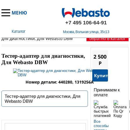
МЕНЮ
+7 495 106-64-91
Каталог
Москва, Вольная улица, 35с13
Главная
/
Диагностическое оборудование
/
Тестер-адаптер
для диагностики, Для Webasto DBW
обратно в каталог
Тестер-адаптер для диагностики,
2 500
Для Webasto DBW
P
Купить
Номер детали: 440280, 1319256A
Принимаем к
оплате
Тестер-адаптер для диагностики, Для
Webasto DBW
Все
способы