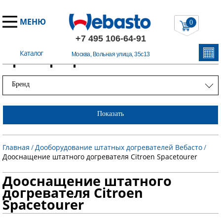
МЕНЮ
0
+7 495 106-64-91
Каталог
Примеры работ
Москва, Вольная улица, 35с13
Бренд
Показать
Главная
/
Дооборудование штатных догревателей Вебасто
/
Дооснащение штатного догревателя Citroen Spacetourer
Дооснащение штатного
догревателя Citroen
Spacetourer