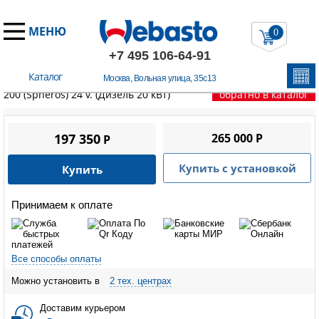
МЕНЮ
0
+7 495 106-64-91
Каталог
Москва, Вольная улица, 35с13
Главная
/
Подогреватели для грузовиков
/
Webasto Thermo E
200 (Spheros) 24 v. (Дизель 20 кВт)
обратно в каталог
197 350
265 000 P
P
Купить с установкой
Купить
Принимаем к оплате
Все способы оплаты
Можно установить в
2 тех. центрах
Доставим курьером