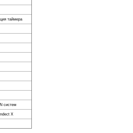
ация таймера
N систем
ndect X