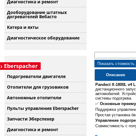
Диагностика и ремонт
Дооборудование штатных
догревателей Вебасто
Катера и яхты
Диагностическое оборудование
Показать стоимость
Eberspacher
Описание
Подогреватели двигателя
Pandect X-1800L v4 L
Отопители для грузовиков
дистанционного запу
автомобилей. Устройс
Автономные отопители
системы подогрева.
✅
Основные преиму
Пульты управления Eberspacher
Поддержка управлени
Простая установка б
Запчасти Эберспехер
Управление подогре
Совместимость с попу
Диагностика и ремонт