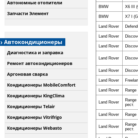
Автономные отопители
BMW
X6 III 
Запчасти Элемент
BMW
X7 I (G
Land Rover
Defende
Land Rover
Discove
Автокондиционеры
Land Rover
Discov
Диагностика и заправка
Land Rover
Discove
Ремонт автокондиционеров
Land Rover
Discov
Аргоновая сварка
Land Rover
Freelan
Кондиционеры MobileComfort
Land Rover
Range 
Кондиционеры KingClima
Range 
Land Rover
рест.
Кондиционеры Telair
Land Rover
Range 
Кондиционеры Vitrifrigo
Range 
Land Rover
Кондиционеры Webasto
рест.