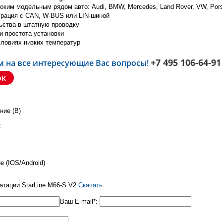
ким модельным рядом авто: Audi, BMW, Mercedes, Land Rover, VW, Pors
грация с CAN, W-BUS или LIN-шиной
ьства в штатную проводку
и простота установки
словиях низких температур
+7 495 106-64-91
м на все интересующие Вас вопросы!
ок
ние (В)
к
 (IOS/Android)
атации StarLine M66-S V2
Скачать
Ваш E-mail*: