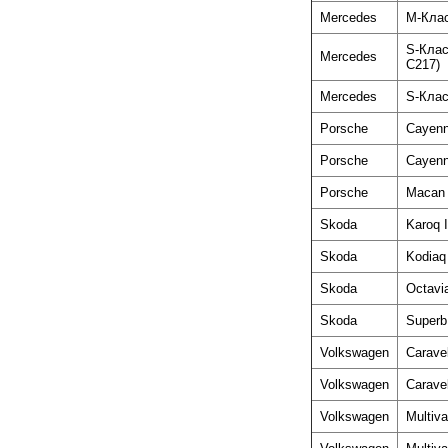
Mercedes
M-Клас
S-Клас
Mercedes
C217)
Mercedes
S-Клас
Porsche
Cayenn
Porsche
Cayenn
Porsche
Macan 
Skoda
Karoq I
Skoda
Kodiaq 
Skoda
Octavia
Skoda
Superb 
Volkswagen
Carave
Volkswagen
Caravel
Volkswagen
Multiv