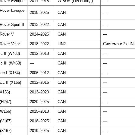
Rover Evoque
2011–2018
W-BUS (LIN выход)
—
Rover Evoque
2018–2025
CAN
—
Rover Sport II
2013–2022
CAN
—
Rover V
2024–2025
CAN
—
Rover Velar
2018–2022
LIN2
Система с 2xLIN
с II (W463)
2012–2018
CAN
—
с III (W463)
—
CAN
—
сс I (X164)
2006–2012
CAN
—
сс II (X166)
2012–2016
CAN
—
(X156)
2013–2020
CAN
—
 (H247)
2020–2025
CAN
—
(W166)
2015–2018
CAN
—
 (V167)
2018–2025
CAN
—
 (X167)
2019–2025
CAN
—