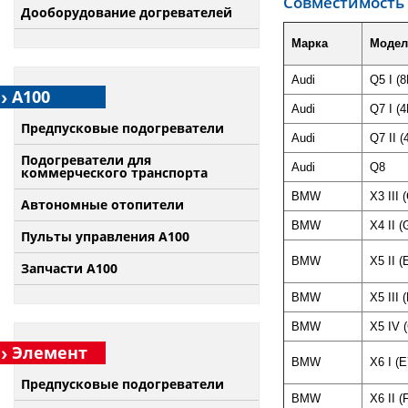
Совместимость
Дооборудование догревателей
Марка
Модел
Audi
Q5 I (8
А100
Audi
Q7 I (4
Предпусковые подогреватели
Audi
Q7 II (
Подогреватели для
Audi
Q8
коммерческого транспорта
BMW
X3 III 
Автономные отопители
BMW
X4 II (
Пульты управления A100
BMW
X5 II (
Запчасти А100
BMW
X5 III 
BMW
X5 IV 
Элемент
BMW
X6 I (E
Предпусковые подогреватели
BMW
X6 II (