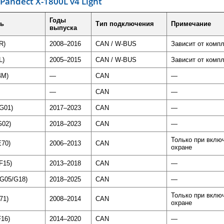
Pandect
X-
1800L
v4
Light
Годы
ь
Тип подключения
Примечание
выпуска
R)
2008–2016
CAN / W-BUS
Зависит от комп
L)
2005–2015
CAN / W-BUS
Зависит от комп
4M)
—
CAN
—
—
CAN
—
(G01)
2017–2023
CAN
—
G02)
2018–2023
CAN
—
Только при вклю
E70)
2006–2013
CAN
охране
(F15)
2013–2018
CAN
—
(G05/G18)
2018–2025
CAN
—
Только при вклю
71)
2008–2014
CAN
охране
F16)
2014–2020
CAN
—