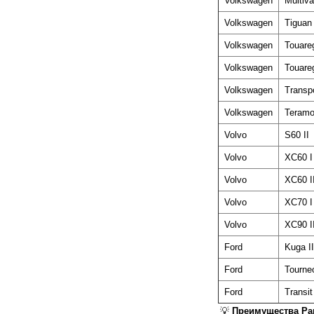
Volkswagen
Multiv
Volkswagen
Tiguan 
Volkswagen
Touareg
Volkswagen
Touareg
Volkswagen
Transp
Volkswagen
Teramo
Volvo
S60 II
Volvo
XC60 I
Volvo
XC60 I
Volvo
XC70 I
Volvo
XC90 I
Ford
Kuga II
Ford
Tourne
Ford
Transit
💡
Преимущества Pand