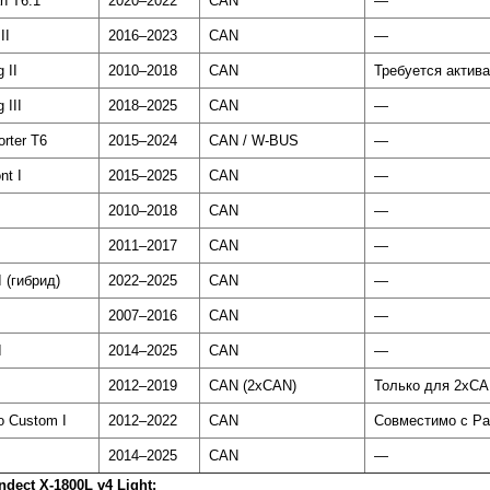
an T6.1
2020–2022
CAN
—
II
2016–2023
CAN
—
 II
2010–2018
CAN
Требуется актив
 III
2018–2025
CAN
—
orter T6
2015–2024
CAN / W-BUS
—
nt I
2015–2025
CAN
—
2010–2018
CAN
—
2011–2017
CAN
—
I (гибрид)
2022–2025
CAN
—
2007–2016
CAN
—
I
2014–2025
CAN
—
2012–2019
CAN (2xCAN)
Только для 2xCA
o Custom I
2012–2022
CAN
Совместимо с Pa
2014–2025
CAN
—
ect X-1800L v4 Light: