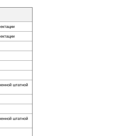
лектации
лектации
ченной штатной
ченной штатной