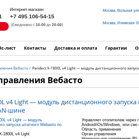
Интернет-магазин
Москва, Вольная ул
1
+7 495 106-54-15
Москва, Илимская 
(Ежедневно с
10-00
до
20-00
)
Модель
Выпол
йс-лист
Контакты
Доставка и оплата
Гарантии
О
вления Вебасто
/
Pandect X-1800L v4 Light — модуль дистанционного запу
правления Вебасто
0L v4 Light — модуль дистанционного запуска
CAN-шине
Управляет отопителем через 
Android/iOs/Windows, или см
Область применения
-1800L v4 Light
Орган управления
Номинальное напряжение (В)