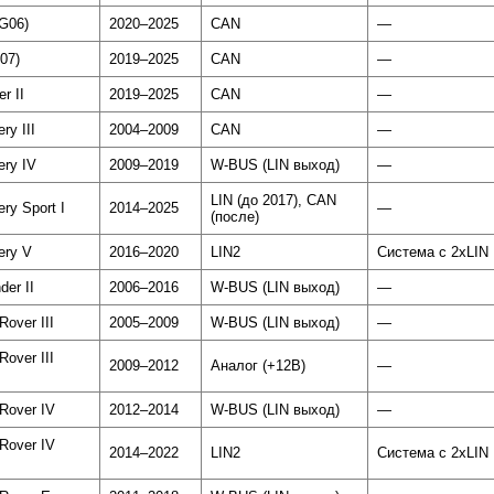
(G06)
2020–2025
CAN
—
07)
2019–2025
CAN
—
r II
2019–2025
CAN
—
ry III
2004–2009
CAN
—
ery IV
2009–2019
W-BUS (LIN выход)
—
LIN (до 2017), CAN
ry Sport I
2014–2025
—
(после)
ery V
2016–2020
LIN2
Система с 2xLIN
der II
2006–2016
W-BUS (LIN выход)
—
Rover III
2005–2009
W-BUS (LIN выход)
—
Rover III
2009–2012
Аналог (+12В)
—
Rover IV
2012–2014
W-BUS (LIN выход)
—
Rover IV
2014–2022
LIN2
Система с 2xLIN