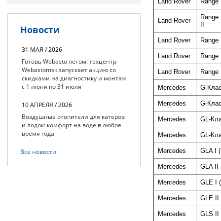
Land Rover
Range 
Range 
Land Rover
II
Новости
Land Rover
Range 
31 МАЯ / 2026
Land Rover
Range 
Готовь Webasto летом: техцентр
Webastomsk запускает акцию со
Land Rover
Range 
скидками на диагностику и монтаж
с 1 июня по 31 июля
Mercedes
G-Клас
Mercedes
G-Клас
10 АПРЕЛЯ / 2026
Воздушные отопители для катеров
Mercedes
GL-Кла
и лодок: комфорт на воде в любое
время года
Mercedes
GL-Кла
Mercedes
GLA I 
Все новости
Mercedes
GLA II
Mercedes
GLE I 
Mercedes
GLE II
Mercedes
GLS II