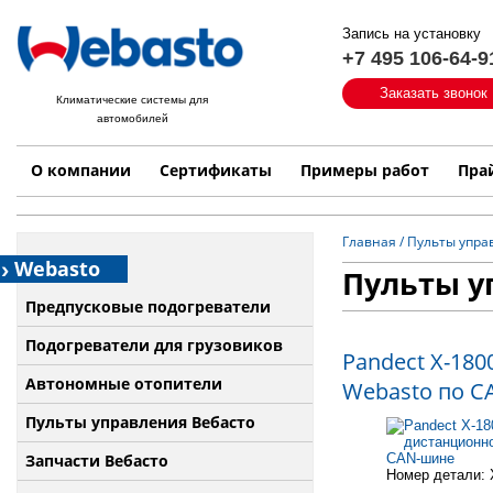
Запись на установку
+7 495 106-64-9
Быстрый поиск:
Заказать звонок
Климатические системы для
автомобилей
Примеры работ
Бренд
О компании
Сертификаты
Примеры работ
Пра
Главная
/
Пульты упра
Webasto
Пульты у
Предпусковые подогреватели
Подогреватели для грузовиков
Pandect X-180
Автономные отопители
Webasto по 
Пульты управления Вебасто
Запчасти Вебасто
Номер детали: X