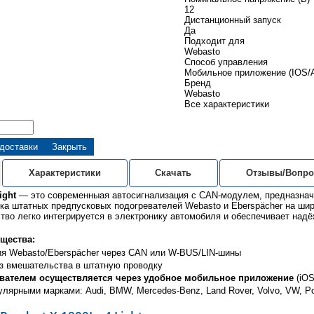
12
Дистанционный запуск
Да
Подходит для
Webasto
Способ управления
Мобильное приложение (IOS/A
Бренд
Webasto
Все характеристики
 доставки
Закрыть
Характеристики
Скачать
Отзывы/Вопро
ight
— это современныая автосигнализация с CAN-модулем, предназнач
ска штатных предпусковых подогревателей Webasto и Eberspächer на ши
тво легко интегрируется в электронику автомобиля и обеспечивает над
щества:
я Webasto/Eberspächer через CAN или W-BUS/LIN-шины
ез вмешательства в штатную проводку
вателем осуществляется через удобное мобильное приложение
(iOS
лярными марками: Audi, BMW, Mercedes-Benz, Land Rover, Volvo, VW, Por