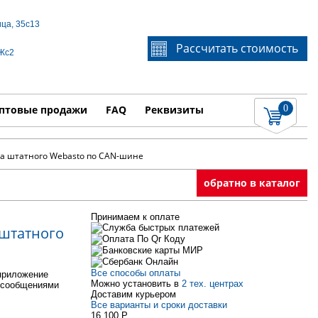
ица, 35с13
Если Вы не знаете идентификационный номер
Рассчитать стоимость
3Жс2
запчасти, звоните по телефону
+7 495 106-64-91
, мы
поможем Вам
0
няемые работы
Показать
птовые продажи
FAQ
Реквизиты
ска штатного Webasto по CAN-шине
обратно в каталог
Принимаем к оплате
 штатного
Все способы оплаты
приложение
Можно установить в
2 тех. центрах
с-сообщениями
Доставим курьером
Все варианты и сроки доставки
16 100
P