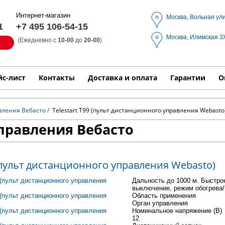
Интернет-магазин
Москва, Вольная ул
1
+7 495 106-54-15
Москва, Илимская 
(Ежедневно с
10-00
до
20-00
)
Модель
Выпол
йс-лист
Контакты
Доставка и оплата
Гарантии
О
вления Вебасто
/
Telestart T99 (пульт дистанционного управления Webasto
правления Вебасто
 (пульт дистанционного управления Webasto)
Дальность до 1000 м. Быстро
выключение, режим обогрева
Область применения
Орган управления
Номинальное напряжение (В)
12