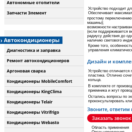
Автономные отопители
Устройство подходит д
Запчасти Элемент
Обеспечивает максимал
простому переключению 
машины);
возможности настраивани
(если поддерживается в
радиусу действия до од
Автокондиционеры
наличию светового инди
Кроме того, особенност
Диагностика и заправка
управления климатичес
Ремонт автокондиционеров
Дизайн и компле
Аргоновая сварка
Устройство отличается 
пластика. Отлично соч
кольца.
Кондиционеры MobileComfort
В комплекте от произв
приемника и жгут прово
Кондиционеры KingClima
Остались вопросы по э
проконсультировать кли
Кондиционеры Telair
Звоните, ответим
Кондиционеры Vitrifrigo
Заказать звонок
Кондиционеры Webasto
Область применения
Орган управления