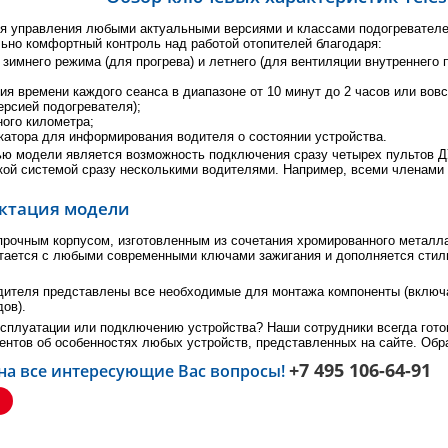
ля управления любыми актуальными версиями и классами подогревателе
ьно комфортный контроль над работой отопителей благодаря:
зимнего режима (для прогрева) и летнего (для вентиляции внутреннего 
я времени каждого сеанса в диапазоне от 10 минут до 2 часов или вов
ерсией подогревателя);
ного километра;
катора для информирования водителя о состоянии устройства.
ью модели является возможность подключения сразу четырех пультов Д
кой системой сразу несколькими водителями. Например, всеми членами
ктация модели
прочным корпусом, изготовленным из сочетания хромированного металл
етается с любыми современными ключами зажигания и дополняется сти
одителя представлены все необходимые для монтажа компоненты (включ
дов).
ксплуатации или подключению устройства? Наши сотрудники всегда гот
ентов об особенностях любых устройств, представленных на сайте. Обр
+7 495 106-64-91
 на все интересующие Вас вопросы!