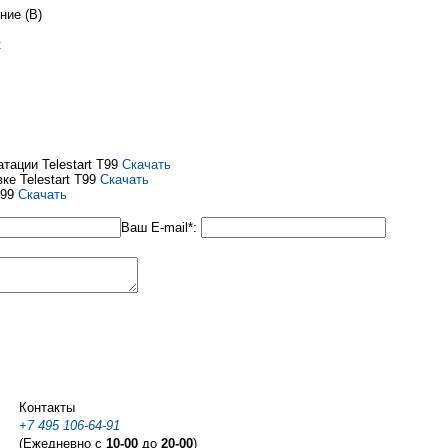
ние (В)
к
тации Telestart T99
Скачать
ке Telestart T99
Скачать
T99
Скачать
Ваш E-mail*:
Контакты
+7 495 106-64-91
(Ежедневно с
10-00
до
20-00
)