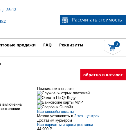
ица, 35с13
Если Вы не знаете идентификационный номер
Рассчитать стоимость
3Жс2
запчасти, звоните по телефону
+7 495 106-64-91
, мы
поможем Вам
0
няемые работы
Показать
птовые продажи
FAQ
Реквизиты
)
обратно в каталог
Принимаем к оплате
е включение/
/вентиляции
Все способы оплаты
Можно установить в
2 тех. центрах
Доставим курьером
Все варианты и сроки доставки
44 900
P