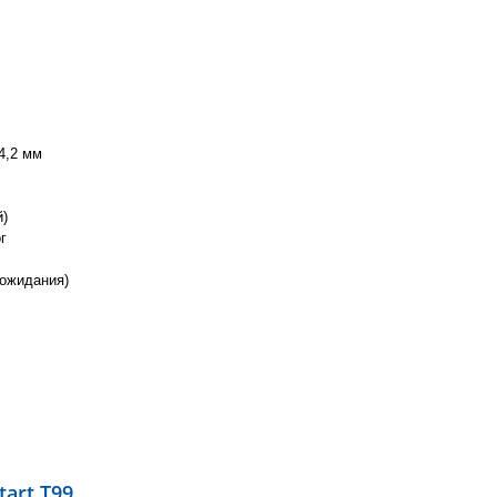
4,2 мм
й)
г
 ожидания)
art T99