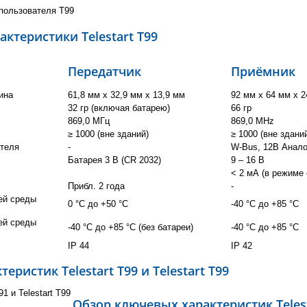
 пользователя T99
актеристики Telestart T99
Передатчик
Приёмник
ина
61,8 мм x 32,9 мм x 13,9 мм
92 мм x 64 мм x 2
32 гр (включая батарею)
66 гр
869,0 МГц
869,0 MHz
≥ 1000 (вне зданий)
≥ 1000 (вне здани
теля
-
W-Bus, 12В Анало
Батарея 3 В (CR 2032)
9 – 16 В
< 2 мА (в режиме
Прибл. 2 года
-
ей среды
0 °C до +50 °C
-40 °C до +85 °C
ей среды
-40 °C до +85 °C (без батареи)
-40 °C до +85 °C
IP 44
IP 42
еристик Telestart T99 и Telestart T99
Обзор ключевых характеристик Telest