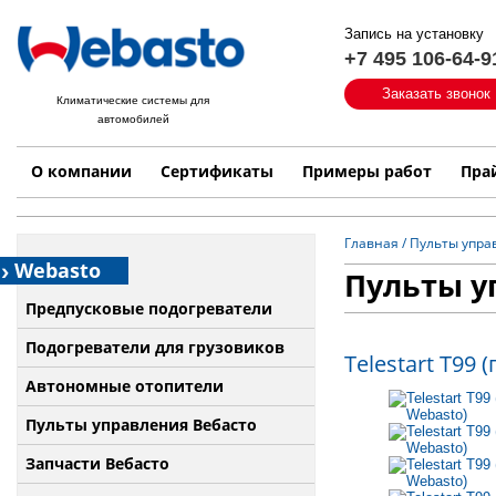
Запись на установку
+7 495 106-64-9
Быстрый поиск:
Заказать звонок
Климатические системы для
автомобилей
Примеры работ
Бренд
О компании
Сертификаты
Примеры работ
Пра
Главная
/
Пульты упра
Webasto
Пульты у
Предпусковые подогреватели
Подогреватели для грузовиков
Telestart T99
Автономные отопители
Пульты управления Вебасто
Запчасти Вебасто