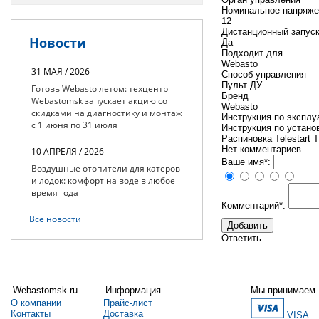
Номинальное напряже
12
Дистанционный запус
Новости
Да
Подходит для
Webasto
31 МАЯ / 2026
Способ управления
Пульт ДУ
Готовь Webasto летом: техцентр
Бренд
Webastomsk запускает акцию со
Webasto
скидками на диагностику и монтаж
Инструкция по эксплуа
с 1 июня по 31 июля
Инструкция по установ
Распиновка Telestart 
Нет комментариев..
10 АПРЕЛЯ / 2026
Ваше имя*:
Воздушные отопители для катеров
и лодок: комфорт на воде в любое
время года
Комментарий*:
Все новости
Ответить
Webastomsk.ru
Информация
Мы принимаем
О компании
Прайс-лист
Контакты
Доставка
VISA