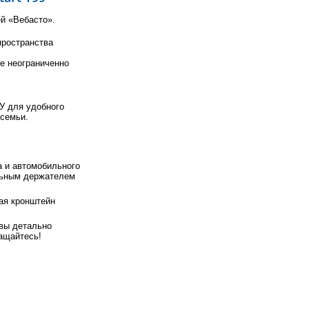
й «Вебасто».
пространства
се неограниченно
У для удобного
 семьи.
а и автомобильного
льным держателем
ая кронштейн
овы детально
ащайтесь!