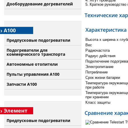
4. Жгут проводов
Дооборудование догревателей
5. Краткое руководство
Технические хар
Характеристика
А100
Высота x ширина x глуб
Предпусковые подогреватели
Вес
Подогреватели для
Радиочастота
коммерческого транспорта
Радиус действия
Подключение подогрева
Автономные отопители
Электропитание
Потребление
Пульты управления A100
Срок жизни батареи
Температура окружающ
Запчасти А100
при работе
Температура окружающ
при хранении
Класс защиты
Элемент
Сравнение характ
Предпусковые подогреватели