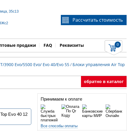
лица, 35с13
Если Вы не знаете идентификационный номер
Рассчитать стоимость
запчасти, звоните по телефону
+7 495 106-64-91
, мы
 3Жс2
поможем Вам
0
няемые работы
Показать
птовые продажи
FAQ
Реквизиты
T/3900 Evo/5500 Evo/ Evo 40/Evo 55
/
Блоки управления Air Top
обратно в каталог
Принимаем к оплате
Top Evo 40 12
Все способы оплаты