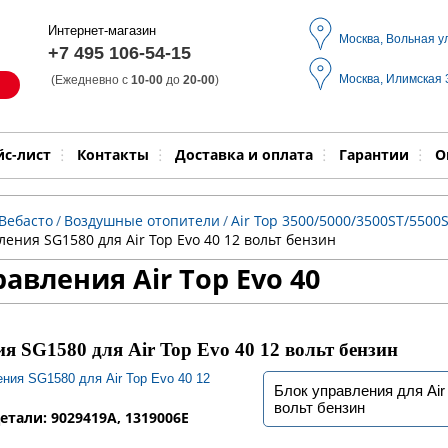
Интернет-магазин
Москва, Вольная у
+7 495 106-54-15
Москва, Илимская
(Ежедневно с
10-00
до
20-00
)
Модель
Выпол
йс-лист
Контакты
Доставка и оплата
Гарантии
О
Вебасто
/
Воздушные отопители
/
Air Top 3500/5000/3500ST/5500S
ления SG1580 для Air Top Evo 40 12 вольт бензин
авления Air Top Evo 40
я SG1580 для Air Top Evo 40 12 вольт бензин
Блок управления для Air 
вольт бензин
етали: 9029419A, 1319006E