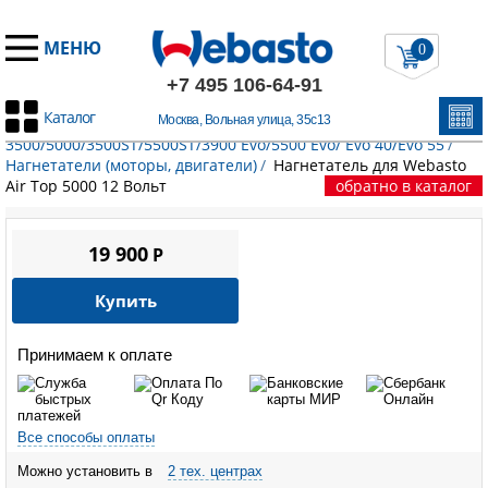
МЕНЮ
0
+7 495 106-64-91
Каталог
Москва, Вольная улица, 35с13
Главная
/
Запчасти Вебасто
/
Воздушные отопители
/
Air Top
3500/5000/3500ST/5500ST/3900 Evo/5500 Evo/ Evo 40/Evo 55
/
Нагнетатели (моторы, двигатели)
/
Нагнетатель для Webasto
Air Top 5000 12 Вольт
обратно в каталог
19 900
P
Купить
Принимаем к оплате
Все способы оплаты
Можно установить в
2 тех. центрах