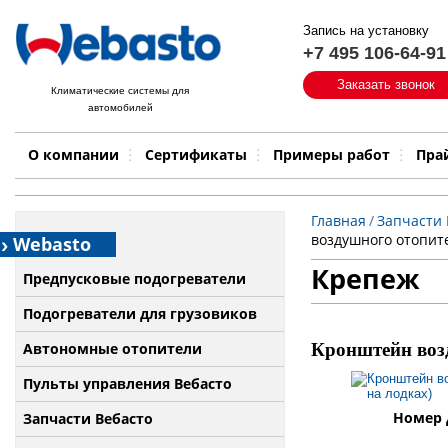
Запись на установку
+7 495 106-64-91
Быстрый поиск:
Заказать звонок
Климатические системы для
автомобилей
Примеры работ
Бренд
О компании
Сертификаты
Примеры работ
Пра
Главная
/
Запчасти 
воздушного отопите
Webasto
Крепеж
Предпусковые подогреватели
Подогреватели для грузовиков
Автономные отопители
Кронштейн возд
Пульты управления Вебасто
Номер 
Запчасти Вебасто