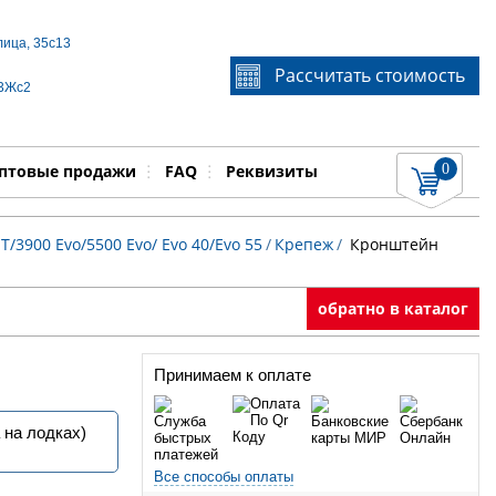
лица, 35с13
Если Вы не знаете идентификационный номер
Рассчитать стоимость
запчасти, звоните по телефону
+7 495 106-64-91
, мы
 3Жс2
поможем Вам
0
няемые работы
Показать
птовые продажи
FAQ
Реквизиты
T/3900 Evo/5500 Evo/ Evo 40/Evo 55
/
Крепеж
/
Кронштейн
обратно в каталог
Принимаем к оплате
 на лодках)
Все способы оплаты