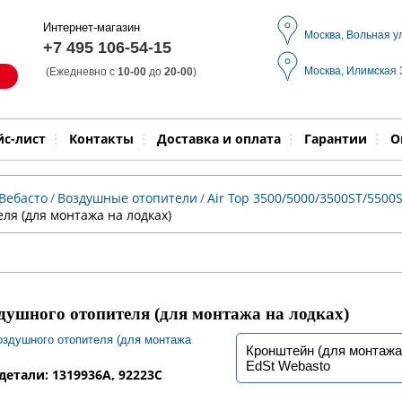
Интернет-магазин
Москва, Вольная у
+7 495 106-54-15
Москва, Илимская
(Ежедневно с
10-00
до
20-00
)
Модель
Выпол
йс-лист
Контакты
Доставка и оплата
Гарантии
О
Вебасто
/
Воздушные отопители
/
Air Top 3500/5000/3500ST/5500S
ля (для монтажа на лодках)
ушного отопителя (для монтажа на лодках)
Кронштейн (для монтажа
EdSt Webasto
детали: 1319936A, 92223C