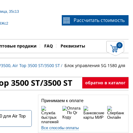
лица, 35с13
Если Вы не знаете идентификационный номер
Рассчитать стоимость
запчасти, звоните по телефону
+7 495 106-64-91
, мы
 3Жс2
поможем Вам
0
няемые работы
Показать
птовые продажи
FAQ
Реквизиты
3500, Air Top 3500 ST/3500 ST
/
Блок управления SG 1580 для
op 3500 ST/3500 ST
обратно в каталог
Принимаем к оплате
 для Air Top
Все способы оплаты