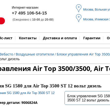
Интернет-магазин
Москва, Вольная у
+7 495 106-54-15
Москва, Илимская
(Ежедневно с
10-00
до
20-00
)
Модель
Выпол
йс-лист
Контакты
Доставка и оплата
Гарантии
О
Вебасто
/
Воздушные отопители
/
Блоки управления Air Top 3500/
вольт дизель
авления Air Top 3500/3500, Air T
я SG 1580 для Air Top 3500 ST 12 вольт дизель
Блок управления SG 1580
3500 ST 12 вольт дизель
ер детали: 9006824A