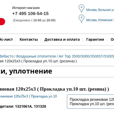
Интернет-магазин
Москва, Вольная у
+7 495 106-54-15
Москва, Илимская
(Ежедневно с
10-00
до
20-00
)
Модель
Выпол
йс-лист
Контакты
Доставка и оплата
Гарантии
О
Вебасто
/
Воздушные отопители
/
Air Top 3500/5000/3500ST/5500S
 120х25х3 ( Прокладка уп.10 шт. (резина) )
и, уплотнение
новая 120х25х3 ( Прокладка уп.10 шт. (резина) )
Прокладка резиновая 12
Прокладка уп.10 шт. (рез
детали: 1321061A, 131320