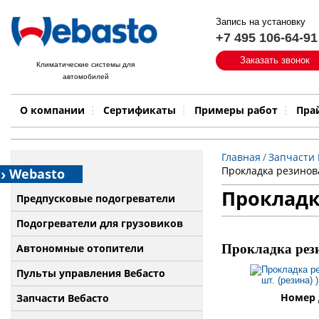
Запись на установку
+7 495 106-64-91
Быстрый поиск:
Заказать звонок
Климатические системы для
автомобилей
Примеры работ
Бренд
О компании
Сертификаты
Примеры работ
Пра
Главная
/
Запчасти 
Прокладка резиновая
Webasto
Прокладк
Предпусковые подогреватели
Подогреватели для грузовиков
Автономные отопители
Прокладка рези
Пульты управления Вебасто
Номер 
Запчасти Вебасто