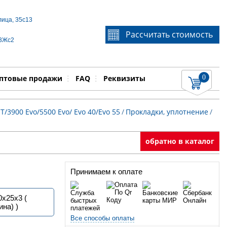
лица, 35с13
Если Вы не знаете идентификационный номер
Рассчитать стоимость
запчасти, звоните по телефону
+7 495 106-64-91
, мы
 3Жс2
поможем Вам
0
няемые работы
Показать
птовые продажи
FAQ
Реквизиты
T/3900 Evo/5500 Evo/ Evo 40/Evo 55
/
Прокладки, уплотнение
/
обратно в каталог
Принимаем к оплате
0х25х3 (
ина) )
Все способы оплаты