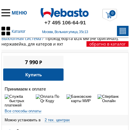
МЕНЮ
0
+7 495 106-64-91
Каталог
Москва, Вольная улица, 35с13
Главная
/
Запчасти Вебасто
/
Воздушные отопители
/
Выхлопная система
/
Проход борта Ø24 мм (не оригинал),
нержавейка, для катеров и яхт
обратно в каталог
7 990
P
Купить
Принимаем к оплате
Все способы оплаты
Можно установить в
2 тех. центрах