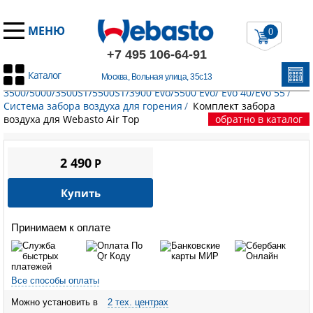
МЕНЮ
0
+7 495 106-64-91
Каталог
Москва, Вольная улица, 35с13
Главная
/
Запчасти Вебасто
/
Воздушные отопители
/
Air Top
3500/5000/3500ST/5500ST/3900 Evo/5500 Evo/ Evo 40/Evo 55
/
Система забора воздуха для горения
/
Комплект забора
воздуха для Webasto Air Top
обратно в каталог
2 490
P
Купить
Принимаем к оплате
Все способы оплаты
Можно установить в
2 тех. центрах