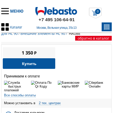
МЕНЮ
0
+7 495 106-64-91
Каталог
Москва, Вольная улица, 35с13
Главная
/
Запчасти Вебасто
/
Воздушные отопители
/
Запчасти
для HL 90
/
Внешние элементы HL 90
/
HAUBE
обратно в каталог
1 350
P
Купить
Принимаем к оплате
Все способы оплаты
Можно установить в
2 тех. центрах
Доставим курьером