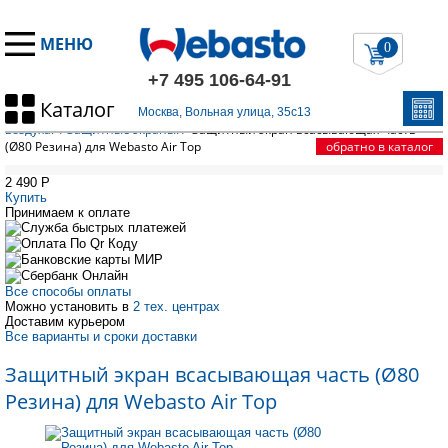
МЕНЮ
0
+7 495 106-64-91
Каталог
Главная
/
Запчасти Вебасто
/
Элементы распределения нагретого
Москва, Вольная улица, 35с13
воздуха.
/
Защитные экраны.
/
Защитный экран всасывающая часть
(Ø80 Резина) для Webasto Air Top
обратно в каталог
2 490
P
Купить
Принимаем к оплате
Все способы оплаты
Можно установить в
2 тех. центрах
Доставим курьером
Все варианты и сроки доставки
Защитный экран всасывающая часть (Ø80
Резина) для Webasto Air Top