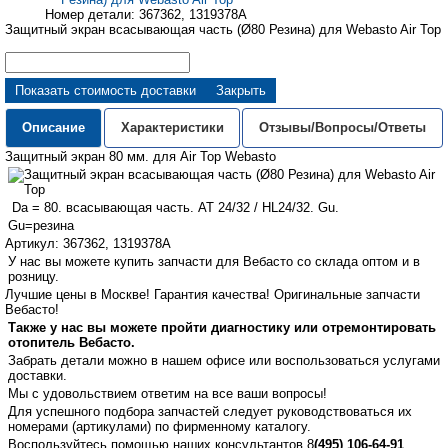
Номер детали: 367362, 1319378A
Защитный экран всасывающая часть (Ø80 Резина) для Webasto Air Top
Показать стоимость доставки
Закрыть
Описание
Характеристики
Отзывы/Вопросы/Ответы
Защитный экран 80 мм. для Air Top Webasto
Da = 80. всасывающая часть. AT 24/32 / HL24/32. Gu.
Gu=резина
Артикул: 367362, 1319378A
У нас вы можете купить запчасти для Вебасто со склада оптом и в
розницу.
Лучшие цены в Москве! Гарантия качества! Оригинальные запчасти
Вебасто!
Также у нас вы можете пройти диагностику или отремонтировать
отопитель Вебасто.
Забрать детали можно в нашем офисе или воспользоваться услугами
доставки.
Мы с удовольствием ответим на все ваши вопросы!
Для успешного подбора запчастей следует руководствоваться их
номерами (артикулами) по фирменному каталогу.
Воспользуйтесь помощью наших консультан
тов
8
(495) 106-64-91