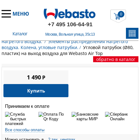
МЕНЮ
0
+7 495 106-64-91
Каталог
Москва, Вольная улица, 35с13
Главная
/
Запчасти Вебасто
/
Элементы распределения
нагретого воздуха.
/
Элементы распределения нагретого
воздуха. Колена, угловые патрубки.
/
Угловой патрубок (Ø80,
пластик) на выход воздуха для Webasto Air Top
обратно в каталог
1 490
P
Купить
Принимаем к оплате
Все способы оплаты
Можно установить в
2 тех. центрах