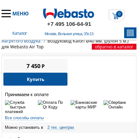
МЕНЮ
0
+7 495 106-64-91
Каталог
Москва, Вольная улица, 35с13
Главная
/
Запчасти Вебасто
/
Элементы распределения
нагретого воздуха.
/
Воздуховод Kalori Ø40 мм. (рулон 5 м.)
для Webasto Air Top
обратно в каталог
7 450
P
Купить
Принимаем к оплате
Все способы оплаты
Можно установить в
2 тех. центрах