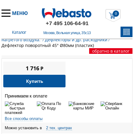
МЕНЮ
0
+7 495 106-64-91
Каталог
Москва, Вольная улица, 35с13
Главная
/
Запчасти Вебасто
/
Элементы распределения
нагретого воздуха.
/
Дефлекторы и др. расходники
/
Дефлектор поворотный 45° Ø80мм (пластик)
обратно в каталог
1 716
P
Купить
Принимаем к оплате
Все способы оплаты
Можно установить в
2 тех. центрах