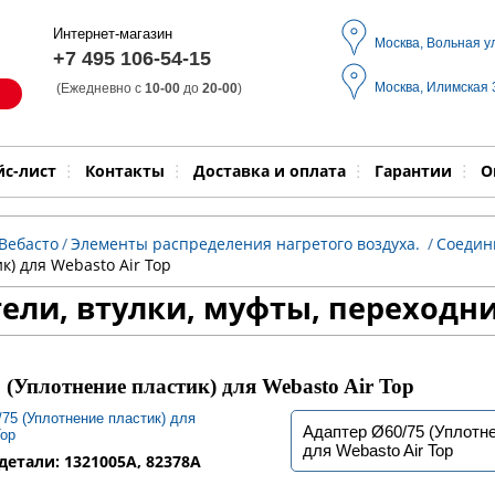
Интернет-магазин
Москва, Вольная у
+7 495 106-54-15
Москва, Илимская
(Ежедневно с
10-00
до
20-00
)
Модель
Выпол
йс-лист
Контакты
Доставка и оплата
Гарантии
О
Вебасто
/
Элементы распределения нагретого воздуха.
/
Соедини
к) для Webasto Air Top
ели, втулки, муфты, переходн
 (Уплотнение пластик) для Webasto Air Top
Адаптер Ø60/75 (Уплотне
для Webasto Air Top
етали: 1321005A, 82378A