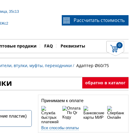
лица, 35с13
Если Вы не знаете идентификационный номер
Рассчитать стоимость
запчасти, звоните по телефону
+7 495 106-64-91
, мы
 3Жс2
поможем Вам
0
няемые работы
Показать
птовые продажи
FAQ
Реквизиты
тели, втулки, муфты, переходники
/
Адаптер Ø60/75
ики
обратно в каталог
Принимаем к оплате
ние пластик)
Все способы оплаты