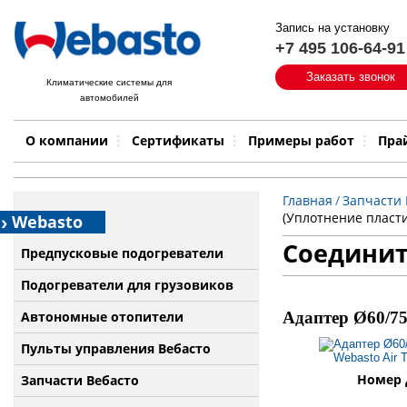
Запись на установку
+7 495 106-64-91
Быстрый поиск:
Заказать звонок
Климатические системы для
автомобилей
Примеры работ
Бренд
О компании
Сертификаты
Примеры работ
Пра
Главная
/
Запчасти 
(Уплотнение пласти
Webasto
Соединит
Предпусковые подогреватели
Подогреватели для грузовиков
Автономные отопители
Адаптер Ø60/75
Пульты управления Вебасто
Номер д
Запчасти Вебасто