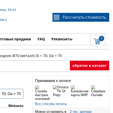
лица, 35с13
Если Вы не знаете идентификационный номер
Рассчитать стоимость
запчасти, звоните по телефону
+7 495 106-64-91
, мы
 3Жс2
поможем Вам
0
няемые работы
Показать
птовые продажи
FAQ
Реквизиты
одник Ø70 (металл) Di = 70; Da = 70
обратно в каталог
Принимаем к оплате
 70; Da = 70
Все способы оплаты
Webasto
Можно установить в
2 тех. центрах