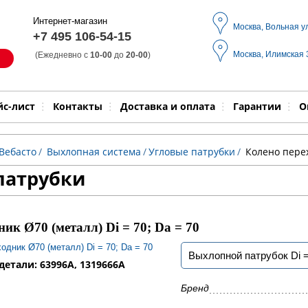
Интернет-магазин
Москва, Вольная у
+7 495 106-54-15
Москва, Илимская
(Ежедневно с
10-00
до
20-00
)
Модель
Выпол
йс-лист
Контакты
Доставка и оплата
Гарантии
О
Вебасто
/
Выхлопная система
/
Угловые патрубки
/
Колено перех
патрубки
ик Ø70 (металл) Di = 70; Da = 70
Выхлопной патрубок Di =
етали: 63996A, 1319666A
Бренд