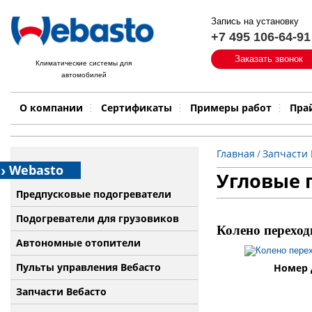
Запись на установку
+7 495 106-64-91
Быстрый поиск:
Заказать звонок
Климатические системы для
автомобилей
Примеры работ
Бренд
О компании
Сертификаты
Примеры работ
Пра
Главная
/
Запчасти 
Webasto
Угловые 
Предпусковые подогреватели
Подогреватели для грузовиков
Колено переходн
Автономные отопители
Пульты управления Вебасто
Номер д
Запчасти Вебасто