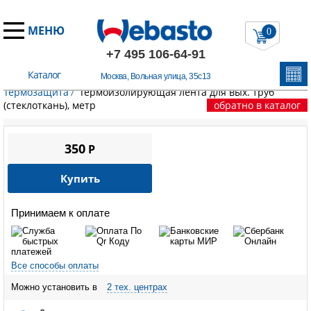
МЕНЮ
0
+7 495 106-64-91
Каталог
Москва, Вольная улица, 35с13
Главная
/
Запчасти Вебасто
/
Выхлопная система
/
Термозащита
/
Термоизолирующая лента для вых. труб
(стеклоткань), метр
обратно в каталог
350
P
Купить
Принимаем к оплате
Все способы оплаты
Можно установить в
2 тех. центрах