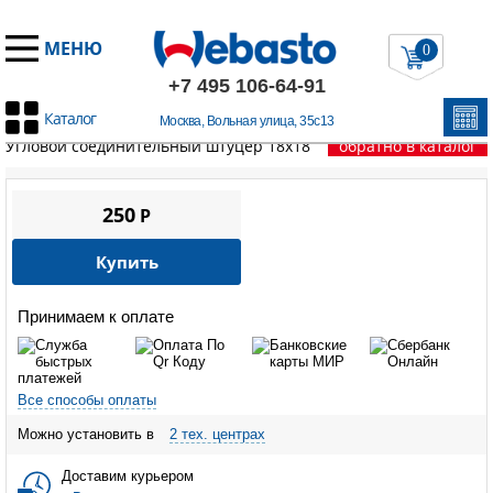
МЕНЮ
0
+7 495 106-64-91
Каталог
Москва, Вольная улица, 35с13
Главная
/
Запчасти Вебасто
/
Жидкостной контур
/
патрубки
/
Угловой соединительный штуцер 18х18
обратно в каталог
250
P
Купить
Принимаем к оплате
Все способы оплаты
Можно установить в
2 тех. центрах
Доставим курьером