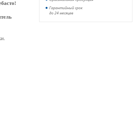
ебасто!
Гарантийный срок
до 24 месяцев
итель
ки.