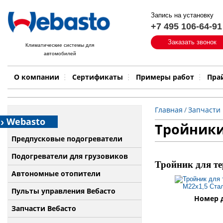
Запись на установку
+7 495 106-64-91
Быстрый поиск:
Заказать звонок
Климатические системы для
автомобилей
Примеры работ
Бренд
О компании
Сертификаты
Примеры работ
Пра
Главная
/
Запчасти 
Webasto
Тройник
Предпусковые подогреватели
Подогреватели для грузовиков
Тройник для те
Автономные отопители
Пульты управления Вебасто
Номер д
Запчасти Вебасто