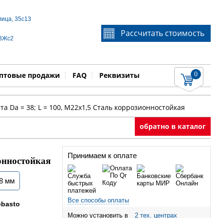
лица, 35с13
Если Вы не знаете идентификационный номер
Рассчитать стоимость
запчасти, звоните по телефону
+7 495 106-64-91
, мы
 3Жс2
поможем Вам
0
няемые работы
Показать
птовые продажи
FAQ
Реквизиты
а Da = 38; L = 100, M22х1,5 Сталь коррозионностойкая
обратно в каталог
Принимаем к оплате
ионностойкая
38 мм
Все способы оплаты
basto
Можно установить в
2 тех. центрах