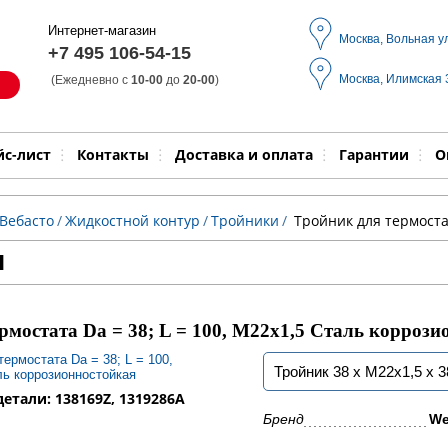
Интернет-магазин
Москва, Вольная у
+7 495 106-54-15
Москва, Илимская
(Ежедневно с
10-00
до
20-00
)
Модель
Выпол
йс-лист
Контакты
Доставка и оплата
Гарантии
О
Вебасто
/
Жидкостной контур
/
Тройники
/
Тройник для термостат
и
рмостата Da = 38; L = 100, M22х1,5 Сталь корроз
Тройник 38 х M22х1,5 х 
етали: 138169Z, 1319286A
Бренд
We