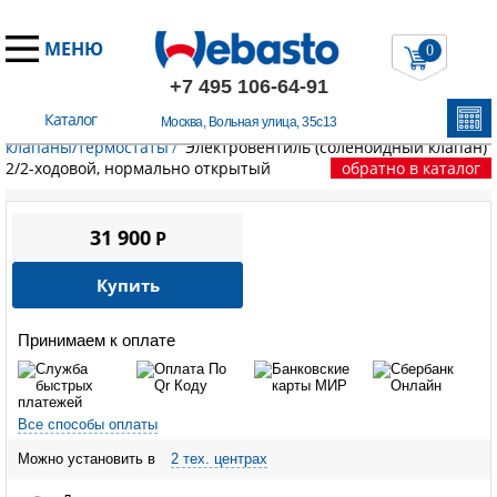
МЕНЮ
0
+7 495 106-64-91
Каталог
Москва, Вольная улица, 35с13
Главная
/
Запчасти Вебасто
/
Жидкостной контур
/
Обратные
клапаны/термостаты
/
Электровентиль (соленоидный клапан)
2/2-ходовой, нормально открытый
обратно в каталог
31 900
P
Купить
Принимаем к оплате
Все способы оплаты
Можно установить в
2 тех. центрах