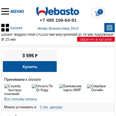
МЕНЮ
0
+7 495 106-64-91
Каталог
Москва, Вольная улица, 35с13
Главная
/
Запчасти Вебасто
/
Жидкостной контур
/
Шланги
/
Шланг жидкостной L=2200 мм внутренний Ø 18 мм, наружный
Ø 25 мм
обратно в каталог
3 595
P
Купить
Принимаем к оплате
Все способы оплаты
Можно установить в
2 тех. центрах