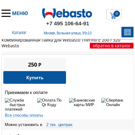
МЕНЮ
0
+7 495 106-64-91
Каталог
Москва, Вольная улица, 35с13
Главная
/
Запчасти Вебасто
/
Thermo Е серия
/
Комбинированная гайка для Webasto Thermo Е 200 / 320
Webasto
обратно в каталог
250
P
Купить
Принимаем к оплате
Все способы оплаты
Можно установить в
2 тех. центрах