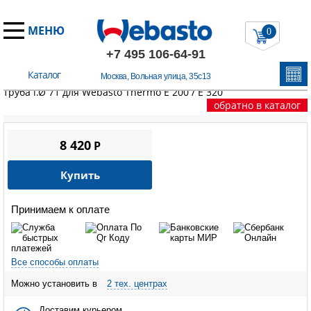
МЕНЮ
0
+7 495 106-64-91
Каталог
Москва, Вольная улица, 35с13
Главная
/
Запчасти Вебасто
/
Thermo Е серия
/
Выхлопная
труба i.Ø 71 для Webasto Thermo Е 200 / E 320
обратно в каталог
8 420
P
Купить
Принимаем к оплате
Все способы оплаты
Можно установить в
2 тех. центрах
Доставим курьером