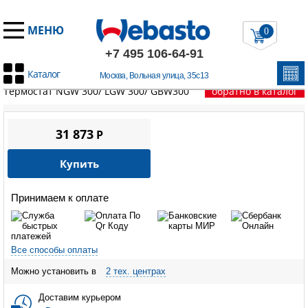
МЕНЮ
0
+7 495 106-64-91
Каталог
Москва, Вольная улица, 35с13
Главная
/
Запчасти Вебасто
/
LGW / NGW / GBW 300
/
Термостат NGW 300/ LGW 300/ GBW300
обратно в каталог
31 873
P
Купить
Принимаем к оплате
Все способы оплаты
Можно установить в
2 тех. центрах
Доставим курьером