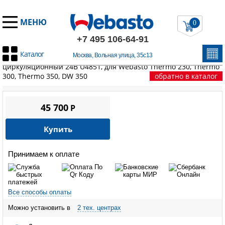
МЕНЮ
0
+7 495 106-64-91
Каталог
Москва, Вольная улица, 35с13
Главная
/
Запчасти Вебасто
/
Thermo 230/300/350
/
Насос
циркуляционный 24В U4851, для Webasto Thermo 230, Thermo
300, Thermo 350, DW 350
обратно в каталог
45 700
P
Купить
Принимаем к оплате
Все способы оплаты
Можно установить в
2 тех. центрах