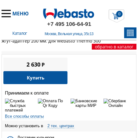
МЕНЮ
0
+7 495 106-64-91
Каталог
Москва, Вольная улица, 35с13
Главная
/
Запчасти Вебасто
/
Thermo 230/300/350
/
Кабельный
жгут-адаптер 200 мм. для Webasto Thermo 300
обратно в каталог
2 630
P
Купить
Принимаем к оплате
Все способы оплаты
Можно установить в
2 тех. центрах
Доставим курьером