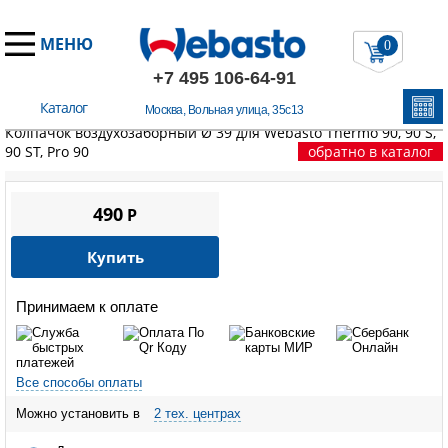
МЕНЮ
0
+7 495 106-64-91
Каталог
Москва, Вольная улица, 35с13
Главная
/
Запчасти Вебасто
/
Thermo 90/90S/90ST/Pro90
/
Колпачок воздухозаборный Ø 39 для Webasto Thermo 90, 90 S,
90 ST, Pro 90
обратно в каталог
490
P
Купить
Принимаем к оплате
Все способы оплаты
Можно установить в
2 тех. центрах