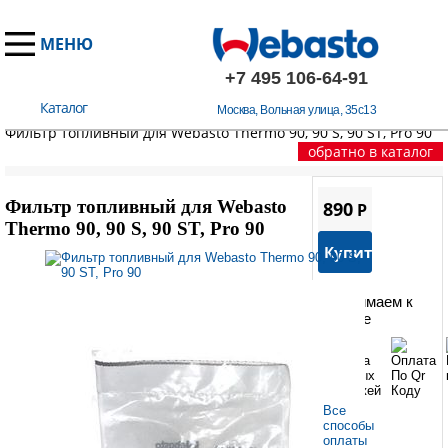
МЕНЮ
+7 495 106-64-91
Каталог
Москва, Вольная улица, 35с13
Главная
/
Запчасти Вебасто
/
Thermo 90/90S/90ST/Pro90
/
Фильтр топливный для Webasto Thermo 90, 90 S, 90 ST, Pro 90
обратно в каталог
Фильтр топливный для Webasto
890
P
Thermo 90, 90 S, 90 ST, Pro 90
Купить
Принимаем к
оплате
Все
способы
оплаты