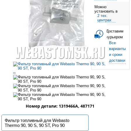
Можно
установить в
2 тех.
центрах
Доставим
курьером
Все
варианты
и сроки
доставки
‹
›
Номер детали: 1319466A, 487171
Фильтр топливный для Webasto
Thermo 90, 90 S, 90 ST, Pro 90