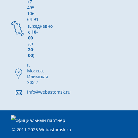
+7
495
106-
64-91
(Ежедневно
с
10-
00
до
20-
00
)
г.
Москва,
Илимская
3Жс2
info@webastomsk.ru
© 2011-2026 Webastomsk.ru