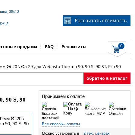
лица, 35с13
Если Вы не знаете идентификационный номер
Рассчитать стоимость
запчасти, звоните по телефону
+7 495 106-64-91
, мы
 3Жс2
поможем Вам
0
няемые работы
Показать
птовые продажи
FAQ
Реквизиты
 Øi 20 \ Øa 29 для Webasto Thermo 90, 90 S, 90 ST, Pro 90
обратно в каталог
Принимаем к оплате
, 90 S, 90
 мм Øi 20 \
o 90, 90 S, 90
Все способы оплаты
Можно установить в
2 тех. центрах