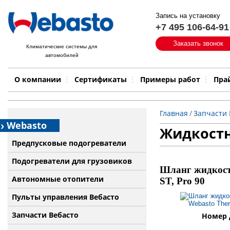
Запись на установку
+7 495 106-64-91
Быстрый поиск:
Заказать звонок
Климатические системы для
автомобилей
Примеры работ
Бренд
О компании
Сертификаты
Примеры работ
Пра
Главная
/
Запчасти 
Webasto
Жидкостн
Предпусковые подогреватели
Подогреватели для грузовиков
Шланг жидкостн
Автономные отопители
ST, Pro 90
Пульты управления Вебасто
Запчасти Вебасто
Номер д