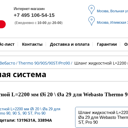
Интернет-магазин
Москва, Вольная у
+7 495 106-54-15
Москва, Илимская
(Ежедневно с
10-00
до
20-00
)
Модель
Выпол
йс-лист
Контакты
Доставка и оплата
Гарантии
О
Вебасто
/
Thermo 90/90S/90ST/Pro90
/
Шланг жидкостной L=2200 мм
ая система
ой L=2200 мм Øi 20 \ Øa 29 для Webasto Thermo 90
Шланг жидкостной L=2200
Øa 29 для Webasto Therm
етали: 1319631A, 33894А
ST, Pro 90