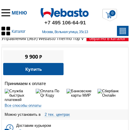
МЕНЮ
0
+7 495 106-64-91
Каталог
Москва, Вольная улица, 35с13
Главная
/
Запчасти Вебасто
/
Thermo Top V / VEVO
/
Блок
Управления (ЭБУ) Webasto Thermo Top V
обратно в каталог
9 900
P
Купить
Принимаем к оплате
Все способы оплаты
Можно установить в
2 тех. центрах
Доставим курьером