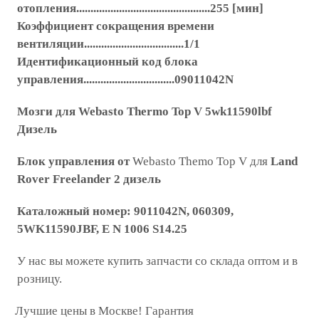
отопления...............................................255 [мин]
Коэффициент сокращения времени
вентиляции...................................1/1
Идентификационный код блока
управления................................09011042N
Мозги для Webasto Thermo Top V 5wk11590lbf
Дизель
Блок управления от
Webasto Themo Top V для
Land
Rover Freelander 2 дизель
Каталожный номер: 9011042N, 060309,
5WK11590JBF, E N 1006 S14.25
У нас вы можете купить запчасти со склада оптом и в
розницу.
Лучшие цены в Москве! Гарантия