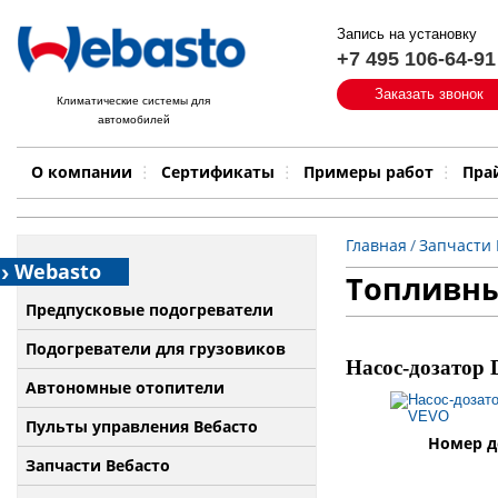
Запись на установку
+7 495 106-64-91
Быстрый поиск:
Заказать звонок
Климатические системы для
автомобилей
Примеры работ
Бренд
О компании
Сертификаты
Примеры работ
Пра
Главная
/
Запчасти 
Webasto
Топливны
Предпусковые подогреватели
Подогреватели для грузовиков
Насос-дозатор
Автономные отопители
Пульты управления Вебасто
Номер де
Запчасти Вебасто