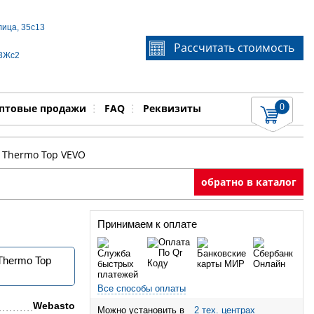
лица, 35с13
Если Вы не знаете идентификационный номер
Рассчитать стоимость
запчасти, звоните по телефону
+7 495 106-64-91
, мы
 3Жс2
поможем Вам
0
няемые работы
Показать
птовые продажи
FAQ
Реквизиты
 Thermo Top VEVO
обратно в каталог
Принимаем к оплате
Thermo Top
Все способы оплаты
Webasto
Можно установить в
2 тех. центрах