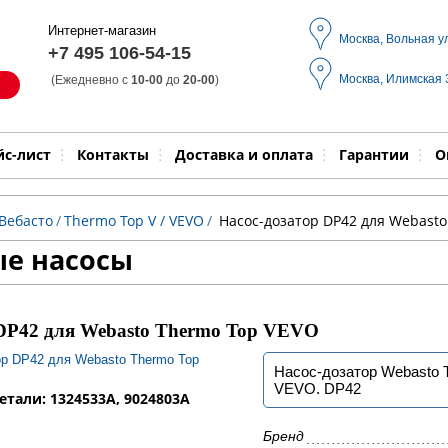
Интернет-магазин
Москва, Вольная у
+7 495 106-54-15
Москва, Илимская
(Ежедневно с
10-00
до
20-00
)
Модель
Выпол
йс-лист
Контакты
Доставка и оплата
Гарантии
О
Вебасто
/
Thermo Top V / VEVO
/
Насос-дозатор DP42 для Webasto
е насосы
 DP42 для Webasto Thermo Top VEVO
Насос-дозатор Webasto 
VEVO. DP42
тали: 1324533A, 9024803A
Бренд