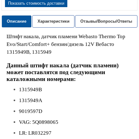
Показать стоимость доставки
Описание
Характеристики
Отзывы/Вопросы/Ответы
Штифт накала, датчик пламени Webasto Thermo Top
Evo/Start/Comfort+ бензин/дизель 12V Вебасто
1315949B, 1315949
Данный штифт накала (датчик пламени)
может поставлятся под следующими
каталожными номерами:
1315949B
1315949A
9019597D
VAG: 5Q0898065
LR: LR032297