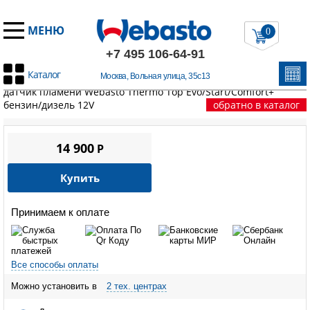
МЕНЮ
0
+7 495 106-64-91
Каталог
Москва, Вольная улица, 35с13
Главная
/
Запчасти Вебасто
/
Thermo Top Evo
/
Штифт накала,
датчик пламени Webasto Thermo Top Evo/Start/Comfort+
бензин/дизель 12V
обратно в каталог
14 900
P
Купить
Принимаем к оплате
Все способы оплаты
Можно установить в
2 тех. центрах