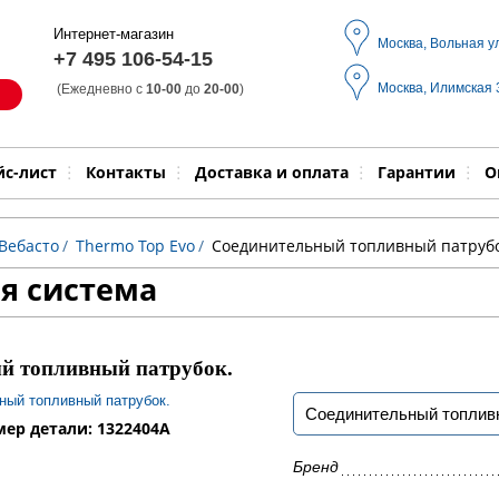
Интернет-магазин
Москва, Вольная у
+7 495 106-54-15
Москва, Илимская
(Ежедневно с
10-00
до
20-00
)
Модель
Выпол
йс-лист
Контакты
Доставка и оплата
Гарантии
О
Вебасто
/
Thermo Top Evo
/
Cоединительный топливный патрубо
я система
й топливный патрубок.
Cоединительный топлив
ер детали: 1322404A
Бренд