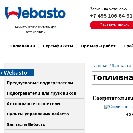
Запись на установку
+7 495 106-64-91
Быстрый поиск:
Заказать звонок
Климатические системы для
автомобилей
Примеры работ
Бренд
О компании
Сертификаты
Примеры работ
Пра
Главная
/
Запчасти 
Webasto
Топливна
Предпусковые подогреватели
Подогреватели для грузовиков
Cоединительны
Автономные отопители
Пульты управления Вебасто
Ном
Запчасти Вебасто