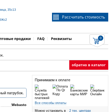
лица, 35с13
Если Вы не знаете идентификационный номер
Рассчитать стоимость
запчасти, звоните по телефону
+7 495 106-64-91
, мы
 3Жс2
поможем Вам
0
няемые работы
Показать
птовые продажи
FAQ
Реквизиты
к.
обратно в каталог
Принимаем к оплате
ный патрубок.
Все способы оплаты
Webasto
Можно установить в
2 тех. центрах