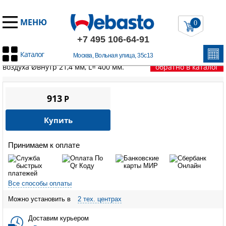
МЕНЮ
0
+7 495 106-64-91
Каталог
Москва, Вольная улица, 35с13
Главная
/
Запчасти Вебасто
/
Thermo Top Evo
/
Трубка забора
воздуха Øвнутр 21,4 мм, L= 400 мм.
обратно в каталог
913
P
Купить
Принимаем к оплате
Все способы оплаты
Можно установить в
2 тех. центрах
Доставим курьером