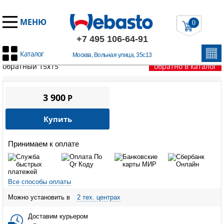
МЕНЮ
0
+7 495 106-64-91
Каталог
Москва, Вольная улица, 35с13
Главная
/
Запчасти Вебасто
/
Thermo Top Evo
/
Клапан
обратный 15х15
обратно в каталог
3 900
P
Купить
Принимаем к оплате
Все способы оплаты
Можно установить в
2 тех. центрах
Доставим курьером