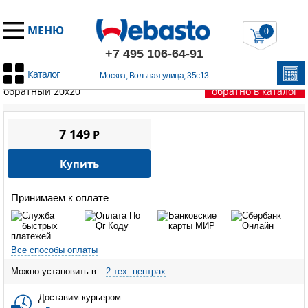
МЕНЮ
0
+7 495 106-64-91
Каталог
Москва, Вольная улица, 35с13
Главная
/
Запчасти Вебасто
/
Thermo Top Evo
/
Клапан
обратный 20х20
обратно в каталог
7 149
P
Купить
Принимаем к оплате
Все способы оплаты
Можно установить в
2 тех. центрах
Доставим курьером