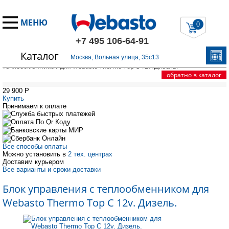
МЕНЮ
0
+7 495 106-64-91
Каталог
Главная
/
Запчасти Вебасто
/
Thermo Top C
/
Блок управления с
Москва, Вольная улица, 35с13
теплообменником для Webasto Thermo Top C 12v. Дизель.
обратно в каталог
29 900
P
Купить
Принимаем к оплате
Все способы оплаты
Можно установить в
2 тех. центрах
Доставим курьером
Все варианты и сроки доставки
Блок управления с теплообменником для
Webasto Thermo Top C 12v. Дизель.