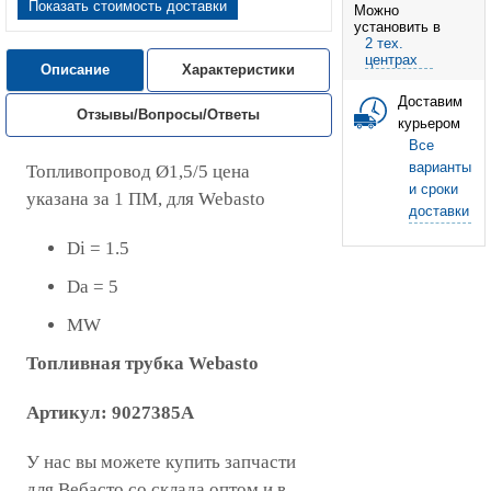
Показать стоимость доставки
Можно
установить в
2 тех.
центрах
Описание
Характеристики
Доставим
Отзывы/Вопросы/Ответы
курьером
Все
варианты
Топливопровод Ø1,5/5 цена
и сроки
указана за 1 ПМ, для Webasto
доставки
Di = 1.5
Da = 5
MW
Топливная трубка Webasto
Артикул: 9027385A
У нас вы можете купить запчасти
для Вебасто со склада оптом и в