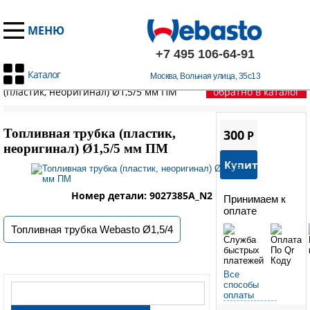
МЕНЮ
+7 495 106-64-91
Каталог
Москва, Вольная улица, 35с13
Главная
/
Запчасти Вебасто
/
Thermo Top C
/
Топливная трубка
(пластик, неоригинал) Ø1,5/5 мм ПМ
обратно в каталог
Топливная трубка (пластик,
300
P
неоригинал) Ø1,5/5 мм ПМ
Купить
Номер детали: 9027385A_N2
Принимаем к
оплате
Топливная трубка Webasto Ø1,5/4
Все
способы
оплаты