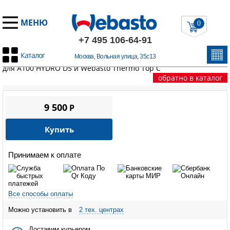
МЕНЮ
0
+7 495 106-64-91
Каталог
Москва, Вольная улица, 35с13
Главная
/
Запчасти Вебасто
/
Thermo Top C
/
Жгут проводов
для A100 HYDRO D5 и Webasto Thermo Top C
обратно в каталог
9 500
P
Купить
Принимаем к оплате
Все способы оплаты
Можно установить в
2 тех. центрах
Доставим курьером