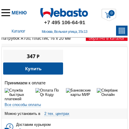
МЕНЮ
0
+7 495 106-64-91
Каталог
Москва, Вольная улица, 35с13
Главная
/
Запчасти Вебасто
/
Thermo Top C
/
Соединительный
патрубок A100, пластик, 16 х 20 мм
обратно в каталог
347
P
Купить
Принимаем к оплате
Все способы оплаты
Можно установить в
2 тех. центрах
Доставим курьером