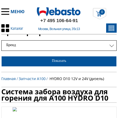
МЕНЮ
0
+7 495 106-64-91
Каталог
Примеры работ
Москва, Вольная улица, 35с13
Бренд
Показать
Главная
/
Запчасти А100
/
HYDRO D10 12V и 24V (дизель)
Система забора воздуха для
горения для A100 HYDRO D10